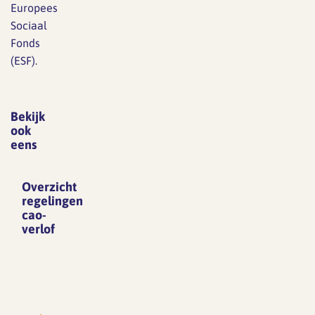
Europees
Sociaal
Fonds
(ESF).
Bekijk
ook
eens
Overzicht
regelingen
cao-
verlof
Collectief
vakantie
Een
werkgever