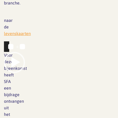
branche.
naar
de
levenskaarten
00:00
01:20
Videospeler
Voor
deze
bijeenkomst
heeft
SFA
een
bijdrage
ontvangen
uit
het