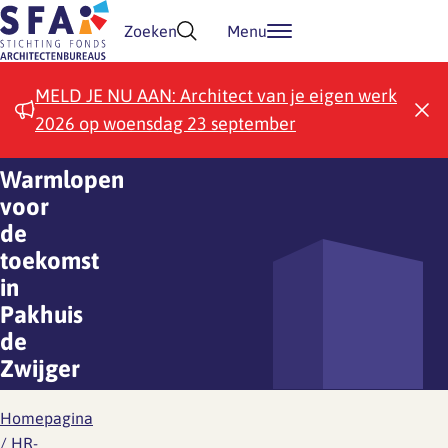
Doorgaan naar inhoud
Zoeken
Menu
MELD JE NU AAN: Architect van je eigen werk
2026 op woensdag 23 september
Warmlopen
voor
de
toekomst
in
Pakhuis
de
Zwijger
Homepagina
/
HR-