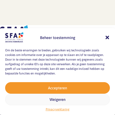
per
(in
als
en
jaar.
2023-
werkdruk,
productieve
Instemming
2024)
mentale
werkomgeving.
van werknemers
12
gezondheid,
De
(of
nieuwsbrieven
duurzame
Piramide
medezeggenschap)
verstuurd
inzetbaarheid
van
Beheer toestemming
is
die
en
Werkgeluk
hiervoor…
ingingen
Adres
innovaties
is
Om de beste ervaringen te bieden, gebruiken wij technologieën zoals
op
cookies om informatie over je apparaat op te slaan en/of te raadplegen.
in
een
Door in te stemmen met deze technologieën kunnen wij gegevens zoals
De Baanderij
steeds
HR-
model
surfgedrag of unieke ID's op deze site verwerken. Als je geen toestemming
NDSM-Kade 7
andere
beleid.
geeft of uw toestemming intrekt, kan dit een nadelige invloed hebben op
dat
1033 PG
onderwerpen
bepaalde functies en mogelijkheden.
De
deze
AMSTERDAM
en
serie
voorwaarden
info@sfa-
aspecten
Accepteren
biedt
stapsgewijs
architecten.nl
van
praktische
opbouwt
Weigeren
duurzame
inzichten,
–
Contact
inzetbaarheid.
…
van
Privacyverklaring
Hieronder
basale