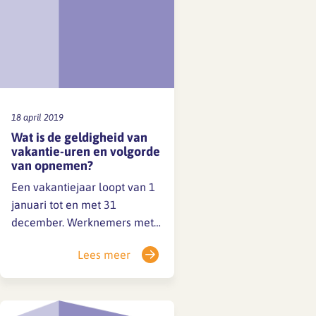
18 april 2019
Wat is de geldigheid van
vakantie-uren en volgorde
van opnemen?
Een vakantiejaar loopt van 1
januari tot en met 31
december. Werknemers met
een voltijd dienstverband (40
Lees meer
uur per week) hebben per
jaar recht op 240 uur
vakantie: 160 uur zijn
de wettelijke vakantie-uren