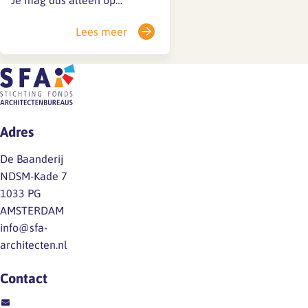
Je mag dus alleen op
vakantie in overleg met de
Lees meer
werkgever én (als de
werkgever dit wil) na
toestemming van de
bedrijfsarts. Vakantie kan in
sommige gevallen bijdragen
aan herstel. De…
Adres
De Baanderij
NDSM-Kade 7
1033 PG
AMSTERDAM
info@sfa-
architecten.nl
Contact