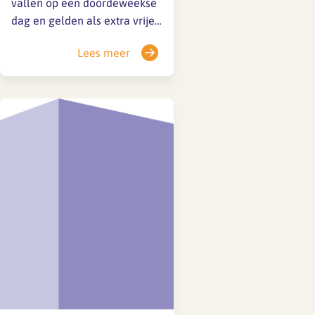
vallen op een doordeweekse
dag en gelden als extra vrije
en doorbetaalde dag
Lees meer
aanvullend op de vakantie-
uren: Nieuwjaarsdag,
donderdag 1 januari 2026
Tweede Paasdag, maandag 6
april 2026 Koningsdag,
maandag 27 april 2026
Hemelvaart, donderdag 14
mei 2026 Tweede
Pinksterdag, maandag 25…