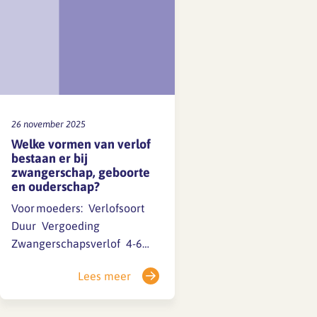
26 november 2025
Welke vormen van verlof
bestaan er bij
zwangerschap, geboorte
en ouderschap?
Voor moeders: Verlofsoort
Duur Vergoeding
Zwangerschapsverlof 4-6
weken vóór de uitgerekende
Lees meer
datum 100% via UWV
Bevallingsverlof 10-12
weken na de bevalling 100%