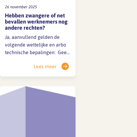
26 november 2025
Hebben zwangere of net
bevallen werknemers nog
andere rechten?
Ja, aanvullend gelden de
volgende wettelijke en arbo
technische bepalingen: Geen
verplichte nachtdiensten of
Lees meer
overwerk Recht op extra
rustpauzes Recht op een
geschikte kolfruimte en
voldoende tijd (minimaal 2×
per dag, max. 1/4 van
werktijd) Recht op
loondoorbetaling bij
zwangerschapsonderzoeken…