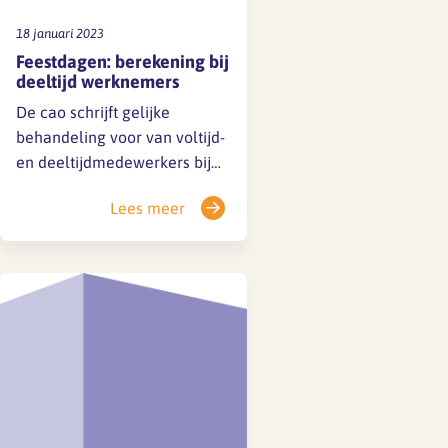
18 januari 2023
Feestdagen: berekening bij
deeltijd werknemers
De cao schrijft gelijke
behandeling voor van voltijd-
en deeltijdmedewerkers bij
feestdagen. Parttimers
Lees meer
bouwen daarom jaarlijks een
pro-rata recht op feestdagen
op. Het rooster bepaalt
hoeveel feestdagen
daadwerkelijk worden
genoten. Wanneer dit aantal
lager is dan het pro-rata
recht, wordt het verschil
gecompenseerd in vrije
dagen of uren.