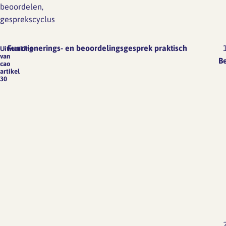
beoordelen,
gesprekscyclus
Functionerings- en beoordelingsgesprek praktisch
Uitwerking
van
B
cao
artikel
30