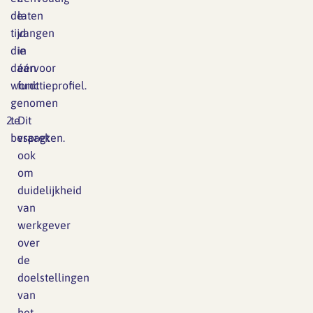
de
laten
tijd
vangen
die
in
daarvoor
één
wordt
functieprofiel.
genomen
te
Dit
bespreken.
vraagt
ook
om
duidelijkheid
van
werkgever
over
de
doelstellingen
van
het