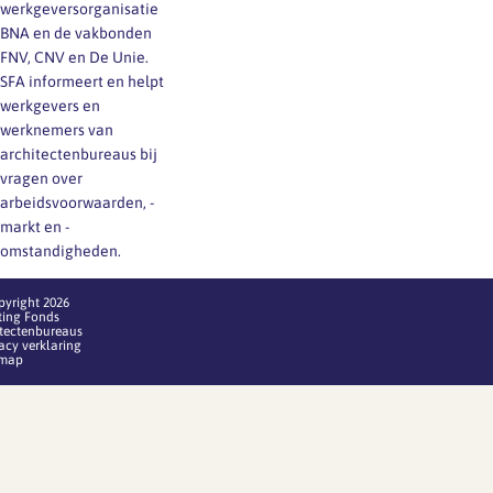
werkgeversorganisatie
BNA en de vakbonden
FNV, CNV en De Unie.
SFA informeert en helpt
werkgevers en
werknemers van
architectenbureaus bij
vragen over
arbeidsvoorwaarden, -
markt en -
omstandigheden.
pyright 2026
ting Fonds
itectenbureaus
acy verklaring
emap