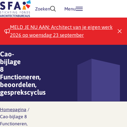
Doorgaan naar inhoud
Zoeken
Menu
MELD JE NU AAN: Architect van je eigen werk
2026 op woensdag 23 september
Cao-
bijlage
8
Functioneren,
beoordelen,
gesprekscyclus
Homepagina
/
Cao-bijlage 8
Functioneren,