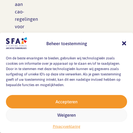
aan
cao-
regelingen
voor
werknemers
bij
Beheer toestemming
architectenbureaus.
De
Om de beste ervaringen te bieden, gebruiken wij technologieën zoals
stagiair
cookies om informatie over je apparaat op te slaan en/of te raadplegen.
Door in te stemmen met deze technologieën kunnen wij gegevens zoals
ontvangt
surfgedrag of unieke ID's op deze site verwerken. Als je geen toestemming
geen
geeft of uw toestemming intrekt, kan dit een nadelige invloed hebben op
bepaalde functies en mogelijkheden.
vakantietoeslag
en
bouwt
Accepteren
ook
Weigeren
geen
vakantierechten
Privacyverklaring
en