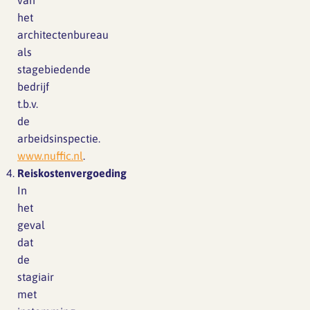
van
het
architectenbureau
als
stagebiedende
bedrijf
t.b.v.
de
arbeidsinspectie.
www.nuffic.nl
.
Reiskostenvergoeding
In
het
geval
dat
de
stagiair
met